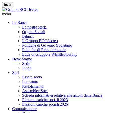
Invia
menu
La Banca
La nostra storia
Organi Sociali
Bilanci
Il Gruppo BCC Iccrea
Politiche di Governo Societario
Politiche di Remunerazione
Etica di Gruppo e Whistleblowing
Dove Siamo
Sede
Filiali
Soci
Essere socio
Lo statuto
Regolamento
Assemblee Soci
Scheda informativa relativa alle azioni della Banca
Elezioni cariche sociali 2023
Elezioni cariche sociali 2026
Comunicazione