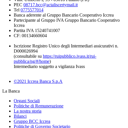
PEC
08717.bcc@actaliscertymail.it
Tel
0775577014
Banca aderente al Gruppo Bancario Cooperativo Iccrea
Partecipante al Gruppo IVA Gruppo Bancario Cooperativo
Iccrea
Partita IVA 15240741007
CF: 00134660604
Iscrizione Registro Unico degli Intermediari assicurativi n.
D000026994
(consultabile su
https://ruipubblico.ivass.it/rui-
pubblica/ng/#/home
)
Intermediario soggetto a vigilanza Ivass
©2021 Iccrea Banca S.p.A
La Banca
Organi Sociali
Politiche di Remunerazione
La nostra storia
Bilanci
Gruppo BCC Iccrea
Politiche di Governo Societario