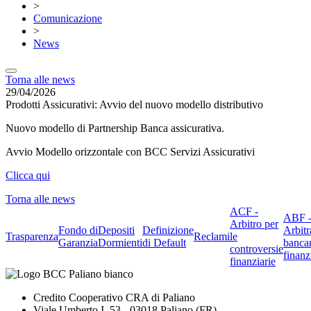
>
Comunicazione
>
News
Torna alle news
29/04/2026
Prodotti Assicurativi: Avvio del nuovo modello distributivo
Nuovo modello di Partnership Banca assicurativa.
Avvio Modello orizzontale con BCC Servizi Assicurativi
Clicca qui
Torna alle news
ACF -
ABF 
Arbitro per
Fondo di
Depositi
Definizione
Arbitr
Trasparenza
Reclami
le
Garanzia
Dormienti
di Default
banca
controversie
finanz
finanziarie
Credito Cooperativo CRA di Paliano
Viale Umberto I, 53 - 03018 Paliano (FR)