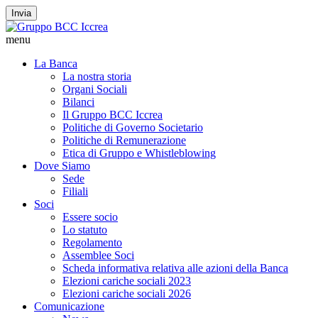
Invia
menu
La Banca
La nostra storia
Organi Sociali
Bilanci
Il Gruppo BCC Iccrea
Politiche di Governo Societario
Politiche di Remunerazione
Etica di Gruppo e Whistleblowing
Dove Siamo
Sede
Filiali
Soci
Essere socio
Lo statuto
Regolamento
Assemblee Soci
Scheda informativa relativa alle azioni della Banca
Elezioni cariche sociali 2023
Elezioni cariche sociali 2026
Comunicazione