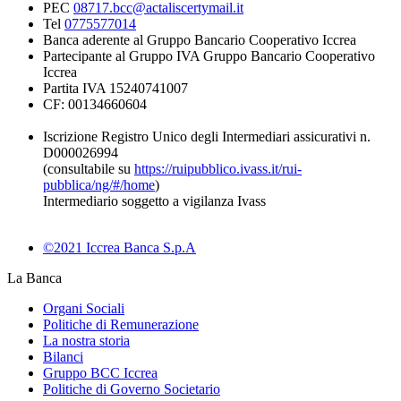
PEC
08717.bcc@actaliscertymail.it
Tel
0775577014
Banca aderente al Gruppo Bancario Cooperativo Iccrea
Partecipante al Gruppo IVA Gruppo Bancario Cooperativo
Iccrea
Partita IVA 15240741007
CF: 00134660604
Iscrizione Registro Unico degli Intermediari assicurativi n.
D000026994
(consultabile su
https://ruipubblico.ivass.it/rui-
pubblica/ng/#/home
)
Intermediario soggetto a vigilanza Ivass
©2021 Iccrea Banca S.p.A
La Banca
Organi Sociali
Politiche di Remunerazione
La nostra storia
Bilanci
Gruppo BCC Iccrea
Politiche di Governo Societario