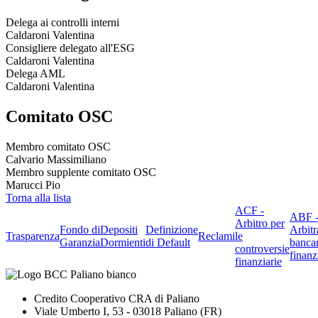
Delega ai controlli interni
Caldaroni Valentina
Consigliere delegato all'ESG
Caldaroni Valentina
Delega AML
Caldaroni Valentina
Comitato OSC
Membro comitato OSC
Calvario Massimiliano
Membro supplente comitato OSC
Marucci Pio
Torna alla lista
ACF -
ABF 
Arbitro per
Fondo di
Depositi
Definizione
Arbitr
Trasparenza
Reclami
le
Garanzia
Dormienti
di Default
banca
controversie
finanz
finanziarie
Credito Cooperativo CRA di Paliano
Viale Umberto I, 53 - 03018 Paliano (FR)