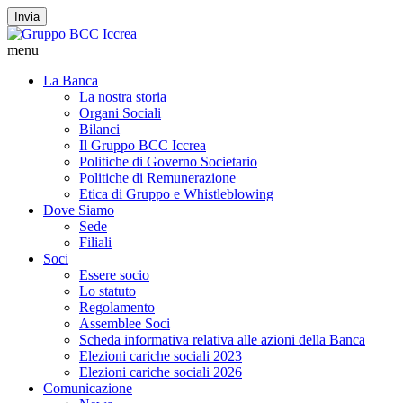
Invia
menu
La Banca
La nostra storia
Organi Sociali
Bilanci
Il Gruppo BCC Iccrea
Politiche di Governo Societario
Politiche di Remunerazione
Etica di Gruppo e Whistleblowing
Dove Siamo
Sede
Filiali
Soci
Essere socio
Lo statuto
Regolamento
Assemblee Soci
Scheda informativa relativa alle azioni della Banca
Elezioni cariche sociali 2023
Elezioni cariche sociali 2026
Comunicazione