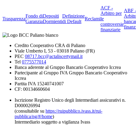
ACF -
ABF 
Arbitro per
Fondo di
Depositi
Definizione
Arbitr
Trasparenza
Reclami
le
Garanzia
Dormienti
di Default
banca
controversie
finanz
finanziarie
Credito Cooperativo CRA di Paliano
Viale Umberto I, 53 - 03018 Paliano (FR)
PEC
08717.bcc@actaliscertymail.it
Tel
0775577014
Banca aderente al Gruppo Bancario Cooperativo Iccrea
Partecipante al Gruppo IVA Gruppo Bancario Cooperativo
Iccrea
Partita IVA 15240741007
CF: 00134660604
Iscrizione Registro Unico degli Intermediari assicurativi n.
D000026994
(consultabile su
https://ruipubblico.ivass.it/rui-
pubblica/ng/#/home
)
Intermediario soggetto a vigilanza Ivass