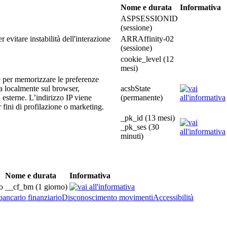
Nome e durata
Informativa
ASPSESSIONID
(sessione)
 evitare instabilità dell'interazione
ARRAffinity-02
(sessione)
cookie_level (12
mesi)
age per memorizzare le preferenze
a localmente sul browser,
acsbState
à esterne. L’indirizzo IP viene
(permanente)
 fini di profilazione o marketing.
_pk_id (13 mesi)
_pk_ses (30
minuti)
Nome e durata
Informativa
to
__cf_bm (1 giorno)
bancario finanziario
Disconoscimento movimenti
Accessibilità