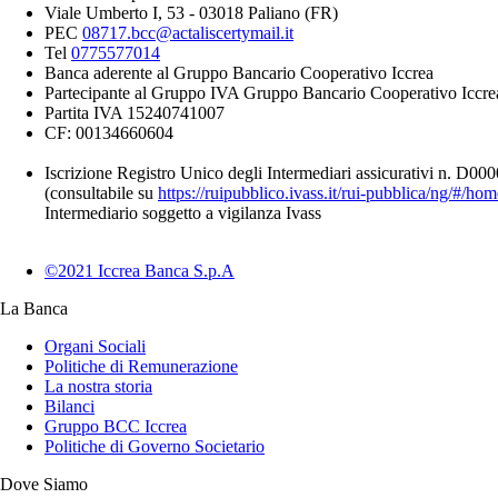
Viale Umberto I, 53 - 03018 Paliano (FR)
PEC
08717.bcc@actaliscertymail.it
Tel
0775577014
Banca aderente al Gruppo Bancario Cooperativo Iccrea
Partecipante al Gruppo IVA Gruppo Bancario Cooperativo Iccre
Partita IVA 15240741007
CF: 00134660604
Iscrizione Registro Unico degli Intermediari assicurativi n. D0
(consultabile su
https://ruipubblico.ivass.it/rui-pubblica/ng/#/hom
Intermediario soggetto a vigilanza Ivass
©2021 Iccrea Banca S.p.A
La Banca
Organi Sociali
Politiche di Remunerazione
La nostra storia
Bilanci
Gruppo BCC Iccrea
Politiche di Governo Societario
Dove Siamo