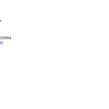
a
00026994
e
)