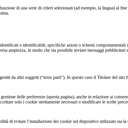
unzione di una serie di criteri selezionati (ad esempio, la lingua) al fin
onima.
identificati o identificabili, specifiche azioni o schemi comportamentali ri
versa ampiezza, in modo che sia possibile inviare messaggi pubblicitari s
estiti da altri soggetti (“terze parti”). In questo caso il Titolare del sito
 gestione delle preferenze (questa pagina), anche in relazione ai consensi
ccettare solo i cookie strettamente necessari o modificare le scelte prece
tà di evitare l’installazione dei cookie sul dispositivo utilizzato sia la