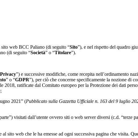
l sito web BCC Paliano (di seguito “
Sito
”), e nel rispetto del quadro giur
no (di seguito “
Società
” o “
Titolare
”).
 Privacy
”) e successive modifiche, come recepita nell’ordinamento nazi
nto
” o “
GDPR
”), per ciò che concerne specificamente la nozione di con
le 2018, ratificate dal Comitato europeo per la Protezione dei dati pers
;
giugno 2021” (
Pubblicato sulla Gazzetta Ufficiale n. 163 del 9 luglio 20
parte”) visitati dall’utente ovvero siti o web server diversi (c.d. “terze 
al sito web che le ha emesse ad ogni successiva pagina che visita. Questo