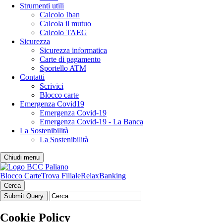
Strumenti utili
Calcolo Iban
Calcola il mutuo
Calcolo TAEG
Sicurezza
Sicurezza informatica
Carte di pagamento
Sportello ATM
Contatti
Scrivici
Blocco carte
Emergenza Covid19
Emergenza Covid-19
Emergenza Covid-19 - La Banca
La Sostenibilità
La Sostenibilità
Chiudi menu
Blocco Carte
Trova Filiale
RelaxBanking
Cerca
Cookie Policy