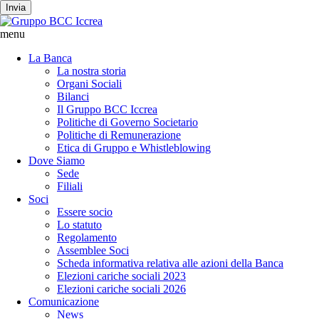
Invia
menu
La Banca
La nostra storia
Organi Sociali
Bilanci
Il Gruppo BCC Iccrea
Politiche di Governo Societario
Politiche di Remunerazione
Etica di Gruppo e Whistleblowing
Dove Siamo
Sede
Filiali
Soci
Essere socio
Lo statuto
Regolamento
Assemblee Soci
Scheda informativa relativa alle azioni della Banca
Elezioni cariche sociali 2023
Elezioni cariche sociali 2026
Comunicazione
News