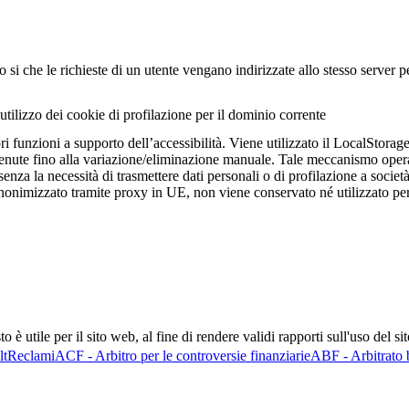
 si che le richieste di un utente vengano indirizzate allo stesso server per
utilizzo dei cookie di profilazione per il dominio corrente
ori funzioni a supporto dell’accessibilità. Viene utilizzato il LocalStor
tenute fino alla variazione/eliminazione manuale. Tale meccanismo oper
senza la necessità di trasmettere dati personali o di profilazione a societ
anonimizzato tramite proxy in UE, non viene conservato né utilizzato per
è utile per il sito web, al fine di rendere validi rapporti sull'uso del si
lt
Reclami
ACF - Arbitro per le controversie finanziarie
ABF - Arbitrato 