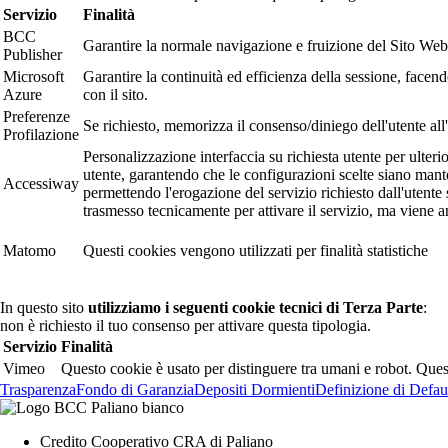
Servizio
Finalità
BCC
Garantire la normale navigazione e fruizione del Sito Web
Publisher
Microsoft
Garantire la continuità ed efficienza della sessione, facendo
Azure
con il sito.
Preferenze
Se richiesto, memorizza il consenso/diniego dell'utente all'
Profilazione
Personalizzazione interfaccia su richiesta utente per ulteri
utente, garantendo che le configurazioni scelte siano man
Accessiway
permettendo l'erogazione del servizio richiesto dall'utente 
trasmesso tecnicamente per attivare il servizio, ma viene 
Matomo
Questi cookies vengono utilizzati per finalità statistiche
In questo sito
utilizziamo i seguenti cookie tecnici di Terza Parte
:
non è richiesto il tuo consenso per attivare questa tipologia.
Servizio
Finalità
Vimeo
Questo cookie è usato per distinguere tra umani e robot. Questo 
Trasparenza
Fondo di Garanzia
Depositi Dormienti
Definizione di Defau
Credito Cooperativo CRA di Paliano