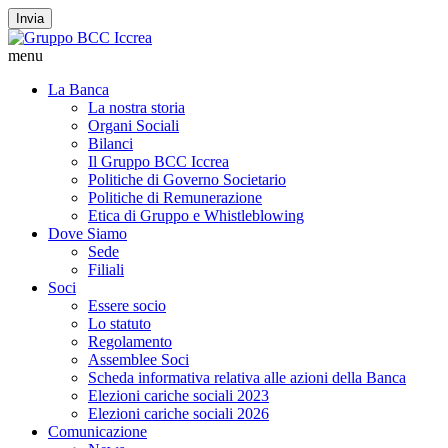
Invia
menu
La Banca
La nostra storia
Organi Sociali
Bilanci
Il Gruppo BCC Iccrea
Politiche di Governo Societario
Politiche di Remunerazione
Etica di Gruppo e Whistleblowing
Dove Siamo
Sede
Filiali
Soci
Essere socio
Lo statuto
Regolamento
Assemblee Soci
Scheda informativa relativa alle azioni della Banca
Elezioni cariche sociali 2023
Elezioni cariche sociali 2026
Comunicazione