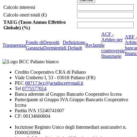
Calcolo interessi
Calcolo oneri totali (€)
TAEG (Tasso Annuo Effettivo
Globale) (%)
ACF -
ABF 
Arbitro per
Fondo di
Depositi
Definizione
Arbitr
Trasparenza
Reclami
le
Garanzia
Dormienti
di Default
banca
controversie
finanz
finanziarie
Credito Cooperativo CRA di Paliano
Viale Umberto I, 53 - 03018 Paliano (FR)
PEC
08717.bcc@actaliscertymail.it
Tel
0775577014
Banca aderente al Gruppo Bancario Cooperativo Iccrea
Partecipante al Gruppo IVA Gruppo Bancario Cooperativo
Iccrea
Partita IVA 15240741007
CF: 00134660604
Iscrizione Registro Unico degli Intermediari assicurativi n.
D000026994