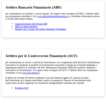
Arbitro Bancario Finanziario (ABF)
per contestazioni sui prodotti e servizi bancari. Per sapere come rivolgersi all'ABF e l'ambito della
sua competenza consultare il sito
www.arbitrobancariofinanziario.it
o richiedere informazioni presso
le Filiali della Banca d'Italia.
Guida all’utilizzo del Portale ABF
ABF in parole semplici
Modulo per il ricorso all’Arbitro Bancario Finanziario
Arbitro per le Controversie Finanziarie (ACF)
per contestazione su servizi e attività di investimento e lo svolgimento dell’attività di distribuzione
assicurativa in relazione ai prodotti di investimento assicurativi nonché per eventuali doglianze e
segnalazioni relative al contenuto dei Key Information Document (KID) dei prodotti finanziari e
assicurativi di investimento. Per sapere come rivolgersi all’ACF e l’ambito della sua competenza
consultare il sito
www.acf.consob.it
.
Il diritto di ricorrere all’Arbitro medesimo non può formare oggetto di rinuncia da parte
dell’investitore ed è sempre esercitabile, anche in presenza di clausole di devoluzione delle
controversie ad altri organismi di risoluzione extragiudiziale contenute nei contratti
Brochure ACF