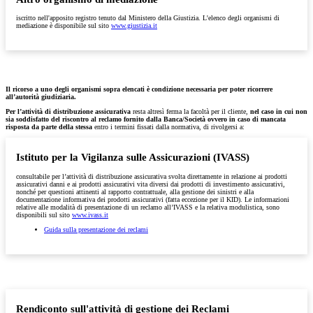
iscritto nell'apposito registro tenuto dal Ministero della Giustizia. L'elenco degli organismi di
mediazione è disponibile sul sito
www.giustizia.it
Il ricorso a uno degli organismi sopra elencati è condizione necessaria per poter ricorrere
all’autorità giudiziaria.
Per l’attività di distribuzione assicurativa
resta altresì ferma la facoltà per il cliente,
nel caso in cui non
sia soddisfatto del riscontro al reclamo fornito dalla Banca/Società ovvero in caso di mancata
risposta da parte della stessa
entro i termini fissati dalla normativa, di rivolgersi a:
Istituto per la Vigilanza sulle Assicurazioni (IVASS)
consultabile per l’attività di distribuzione assicurativa svolta direttamente in relazione ai prodotti
assicurativi danni e ai prodotti assicurativi vita diversi dai prodotti di investimento assicurativi,
nonché per questioni attinenti al rapporto contrattuale, alla gestione dei sinistri e alla
documentazione informativa dei prodotti assicurativi (fatta eccezione per il KID). Le informazioni
relative alle modalità di presentazione di un reclamo all’IVASS e la relativa modulistica, sono
disponibili sul sito
www.ivass.it
Guida sulla presentazione dei reclami
Rendiconto sull'attività di gestione dei Reclami