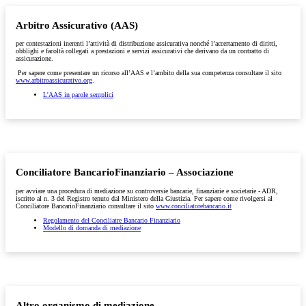
Arbitro Assicurativo (AAS)
per contestazioni inerenti l’attività di distribuzione assicurativa nonché l’accertamento di diritti,
obblighi e facoltà collegati a prestazioni e servizi assicurativi che derivano da un contratto di
assicurazione.
Per sapere come presentare un ricorso all’AAS e l’ambito della sua competenza consultare il sito
www.arbitroassicurativo.org
.
L'AAS in parole semplici
Conciliatore BancarioFinanziario – Associazione
per avviare una procedura di mediazione su controversie bancarie, finanziarie e societarie - ADR,
iscritto al n. 3 del Registro tenuto dal Ministero della Giustizia. Per sapere come rivolgersi al
Conciliatore BancarioFinanziario consultare il sito
www.conciliatorebancario.it
Regolamento del Conciliatre Bancario Finanziario
Modello di domanda di mediazione
Altro organismo di mediazione