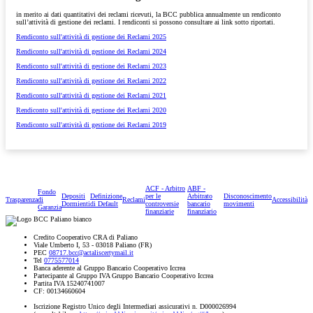
in merito ai dati quantitativi dei reclami ricevuti, la BCC pubblica annualmente un rendiconto
sull’attività di gestione dei reclami. I rendiconti si possono consultare ai link sotto riportati.
Rendiconto sull'attività di gestione dei Reclami 2025
Rendiconto sull'attività di gestione dei Reclami 2024
Rendiconto sull'attività di gestione dei Reclami 2023
Rendiconto sull'attività di gestione dei Reclami 2022
Rendiconto sull'attività di gestione dei Reclami 2021
Rendiconto sull'attività di gestione dei Reclami 2020
Rendiconto sull'attività di gestione dei Reclami 2019
ACF - Arbitro
ABF -
Fondo
Depositi
Definizione
per le
Arbitrato
Disconoscimento
Trasparenza
di
Reclami
Accessibilità
Dormienti
di Default
controversie
bancario
movimenti
Garanzia
finanziarie
finanziario
Credito Cooperativo CRA di Paliano
Viale Umberto I, 53 - 03018 Paliano (FR)
PEC
08717.bcc@actaliscertymail.it
Tel
0775577014
Banca aderente al Gruppo Bancario Cooperativo Iccrea
Partecipante al Gruppo IVA Gruppo Bancario Cooperativo Iccrea
Partita IVA 15240741007
CF: 00134660604
Iscrizione Registro Unico degli Intermediari assicurativi n. D000026994