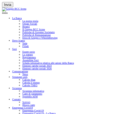
Invia
menu
La Banca
La nostra storia
Organi Sociali
Bilanci
Il Gruppo BCC Iccrea
Politiche di Governo Societario
Politiche di Remunerazione
Etica di Gruppo e Whistleblowing
Dove Siamo
Sede
Filiali
Soci
Essere socio
Lo statuto
Regolamento
Assemblee Soci
Scheda informativa relativa alle azioni della Banca
Elezioni cariche sociali 2023
Elezioni cariche sociali 2026
Comunicazione
News
Strumenti utili
Calcolo Iban
Calcola il mutuo
Calcolo TAEG
Sicurezza
Sicurezza informatica
Carte di pagamento
Sportello ATM
Contatti
Scrivici
Blocco carte
Emergenza Covid19
Emergenza Covid-19
Emergenza Covid-19 - La Banca