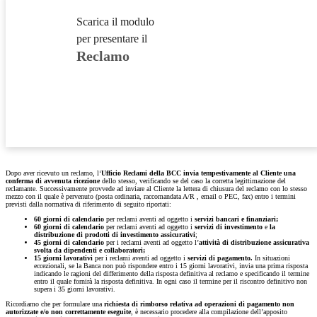
Scarica il modulo
per presentare il
Reclamo
Dopo aver ricevuto un reclamo, l‘
Ufficio Reclami della BCC invia tempestivamente al Cliente una
conferma di avvenuta ricezione
dello stesso, verificando se del caso la corretta legittimazione del
reclamante. Successivamente provvede ad inviare al Cliente la lettera di chiusura del reclamo con lo stesso
mezzo con il quale è pervenuto (posta ordinaria, raccomandata A/R , email o PEC, fax) entro i termini
previsti dalla normativa di riferimento di seguito riportati:
60 giorni
di calendario
per reclami aventi ad oggetto i
servizi bancari e finanziari;
60 giorni di calendario
per reclami aventi ad oggetto i
servizi di investimento
e
la
distribuzione di prodotti di investimento assicurativi
;
45 giorni di calendario
per i reclami aventi ad oggetto l’
attività di distribuzione assicurativa
svolta da dipendenti e collaboratori;
15 giorni lavorativi
per i reclami aventi ad oggetto i
servizi di pagamento.
In situazioni
eccezionali, se la Banca non può rispondere entro i 15 giorni lavorativi, invia una prima risposta
indicando le ragioni del differimento della risposta definitiva al reclamo e specificando il termine
entro il quale fornirà la risposta definitiva. In ogni caso il termine per il riscontro definitivo non
supera i 35 giorni lavorativi.
Ricordiamo che per formulare una
richiesta di rimborso relativa ad operazioni di pagamento non
autorizzate e/o non correttamente eseguite
, è necessario procedere alla compilazione dell’apposito