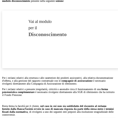
modulo
disconoscimento
presente nella seguente
sezione
Vai al modulo
per il
Disconoscimento
Per i reclami relativi alla struttura e alle caratteriste dei prodotti assicurativi, alla relativa documentazione
d'offerta, e alla gestione del rapporto contrattuale con le
compagnie di assicurazione
è necessario
rivolgersi direttamente alla Compagnia di Assicurazione di riferimento.
Per i reclami relativi a presunte irregolarità, criticità o anomalie circa il funzionamento di una
forma
pensionistica complementare
è necessario rivolgersi direttamente alla SGR di riferimento che ha istituito
il Fondo Pensione.
Resta ferma la facoltà per il cliente,
nel caso in cui non sia soddisfatto del riscontro al reclamo
fornito dalla Banca/Società ovvero in caso di mancata risposta da parte della stessa entro i termini
fissati dalla normativa
, di rivolgersi a uno dei seguenti enti preposti alla risoluzione stragiudiziale delle
controversie.