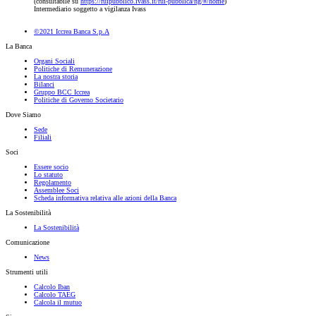
(consultabile su
https://ruipubblico.ivass.it/rui-pubblica/ng/#/home
)
Intermediario soggetto a vigilanza Ivass
©2021 Iccrea Banca S.p.A
La Banca
Organi Sociali
Politiche di Remunerazione
La nostra storia
Bilanci
Gruppo BCC Iccrea
Politiche di Governo Societario
Dove Siamo
Sede
Filiali
Soci
Essere socio
Lo statuto
Regolamento
Assemblee Soci
Scheda informativa relativa alle azioni della Banca
La Sostenibilità
La Sostenibilità
Comunicazione
News
Strumenti utili
Calcolo Iban
Calcolo TAEG
Calcola il mutuo