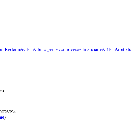
ult
Reclami
ACF - Arbitro per le controversie finanziarie
ABF - Arbitrato
ea
000026994
ome
)