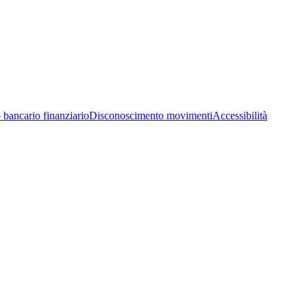
 bancario finanziario
Disconoscimento movimenti
Accessibilità