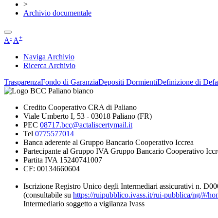
>
Archivio documentale
-
+
A
A
Naviga Archivio
Ricerca Archivio
Trasparenza
Fondo di Garanzia
Depositi Dormienti
Definizione di Defa
Credito Cooperativo CRA di Paliano
Viale Umberto I, 53 - 03018 Paliano (FR)
PEC
08717.bcc@actaliscertymail.it
Tel
0775577014
Banca aderente al Gruppo Bancario Cooperativo Iccrea
Partecipante al Gruppo IVA Gruppo Bancario Cooperativo Iccr
Partita IVA 15240741007
CF: 00134660604
Iscrizione Registro Unico degli Intermediari assicurativi n. D
(consultabile su
https://ruipubblico.ivass.it/rui-pubblica/ng/#/h
Intermediario soggetto a vigilanza Ivass