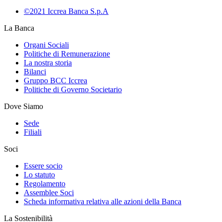
©2021 Iccrea Banca S.p.A
La Banca
Organi Sociali
Politiche di Remunerazione
La nostra storia
Bilanci
Gruppo BCC Iccrea
Politiche di Governo Societario
Dove Siamo
Sede
Filiali
Soci
Essere socio
Lo statuto
Regolamento
Assemblee Soci
Scheda informativa relativa alle azioni della Banca
La Sostenibilità