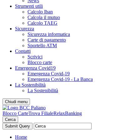
News
Strumenti utili
Calcolo Iban
Calcola il mutuo
Calcolo TAEG
Sicurezza
Sicurezza informatica
Carte di pagamento
Sportello ATM
Contatti
Scrivici
Blocco carte
Emergenza Covid19
Emergenza Covid-19
Emergenza Covid-19 - La Banca
La Sostenibilità
La Sostenibilità
Chiudi menu
Blocco Carte
Trova Filiale
RelaxBanking
Cerca
Home