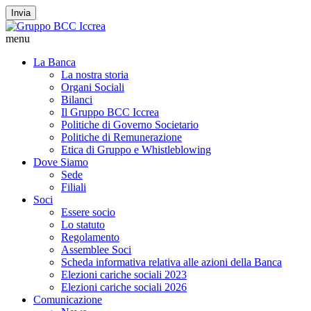
Invia
menu
La Banca
La nostra storia
Organi Sociali
Bilanci
Il Gruppo BCC Iccrea
Politiche di Governo Societario
Politiche di Remunerazione
Etica di Gruppo e Whistleblowing
Dove Siamo
Sede
Filiali
Soci
Essere socio
Lo statuto
Regolamento
Assemblee Soci
Scheda informativa relativa alle azioni della Banca
Elezioni cariche sociali 2023
Elezioni cariche sociali 2026
Comunicazione