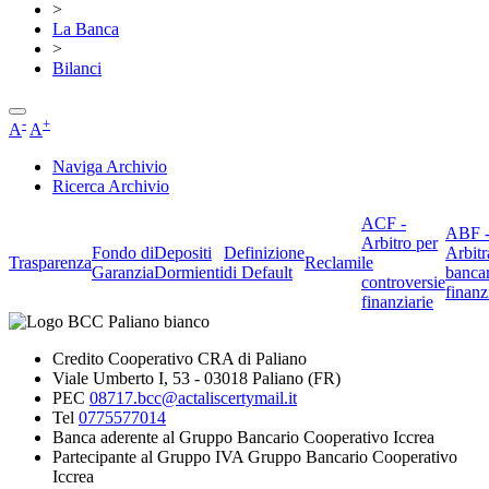
>
La Banca
>
Bilanci
-
+
A
A
Naviga Archivio
Ricerca Archivio
ACF -
ABF 
Arbitro per
Fondo di
Depositi
Definizione
Arbitr
Trasparenza
Reclami
le
Garanzia
Dormienti
di Default
banca
controversie
finanz
finanziarie
Credito Cooperativo CRA di Paliano
Viale Umberto I, 53 - 03018 Paliano (FR)
PEC
08717.bcc@actaliscertymail.it
Tel
0775577014
Banca aderente al Gruppo Bancario Cooperativo Iccrea
Partecipante al Gruppo IVA Gruppo Bancario Cooperativo
Iccrea