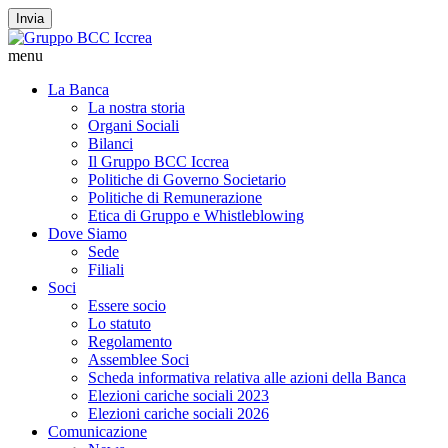
Invia
menu
La Banca
La nostra storia
Organi Sociali
Bilanci
Il Gruppo BCC Iccrea
Politiche di Governo Societario
Politiche di Remunerazione
Etica di Gruppo e Whistleblowing
Dove Siamo
Sede
Filiali
Soci
Essere socio
Lo statuto
Regolamento
Assemblee Soci
Scheda informativa relativa alle azioni della Banca
Elezioni cariche sociali 2023
Elezioni cariche sociali 2026
Comunicazione