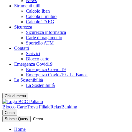
News
Strumenti utili
Calcolo Iban
Calcola il mutuo
Calcolo TAEG
Sicurezza
Sicurezza informatica
Carte di pagamento
Sportello ATM
Contatti
Scrivici
Blocco carte
Emergenza Covid19
Emergenza Covid-19
Emergenza Covid-19 - La Banca
La Sostenibilità
La Sostenibilità
Chiudi menu
Blocco Carte
Trova Filiale
RelaxBanking
Cerca
Home