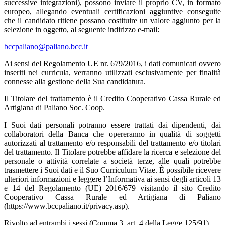
successive integrazioni), possono inviare il proprio CV, in formato
europeo, allegando eventuali certificazioni aggiuntive conseguite
che il candidato ritiene possano costituire un valore aggiunto per la
selezione in oggetto, al seguente indirizzo e-mail:
bccpaliano@paliano.bcc.it
Ai sensi del Regolamento UE nr. 679/2016, i dati comunicati ovvero
inseriti nei curricula, verranno utilizzati esclusivamente per finalità
connesse alla gestione della Sua candidatura.
Il Titolare del trattamento è il Credito Cooperativo Cassa Rurale ed
Artigiana di Paliano Soc. Coop.
I Suoi dati personali potranno essere trattati dai dipendenti, dai
collaboratori della Banca che opereranno in qualità di soggetti
autorizzati al trattamento e/o responsabili del trattamento e/o titolari
del trattamento. Il Titolare potrebbe affidare la ricerca e selezione del
personale o attività correlate a società terze, alle quali potrebbe
trasmettere i Suoi dati e il Suo Curriculum Vitae. È possibile ricevere
ulteriori informazioni e leggere l’Informativa ai sensi degli articoli 13
e 14 del Regolamento (UE) 2016/679 visitando il sito Credito
Cooperativo Cassa Rurale ed Artigiana di Paliano
(https://www.bccpaliano.it/privacy.asp).
Rivolto ad entrambi i sessi (Comma 3, art. 4 della Legge 125/91).