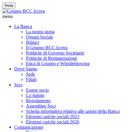
Invia
menu
La Banca
La nostra storia
Organi Sociali
Bilanci
Il Gruppo BCC Iccrea
Politiche di Governo Societario
Politiche di Remunerazione
Etica di Gruppo e Whistleblowing
Dove Siamo
Sede
Filiali
Soci
Essere socio
Lo statuto
Regolamento
Assemblee Soci
Scheda informativa relativa alle azioni della Banca
Elezioni cariche sociali 2023
Elezioni cariche sociali 2026
Comunicazione