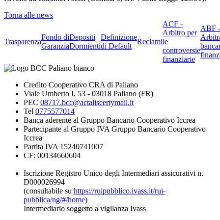
Torna alle news
ACF -
ABF 
Arbitro per
Fondo di
Depositi
Definizione
Arbitr
Trasparenza
Reclami
le
Garanzia
Dormienti
di Default
banca
controversie
finanz
finanziarie
Credito Cooperativo CRA di Paliano
Viale Umberto I, 53 - 03018 Paliano (FR)
PEC
08717.bcc@actaliscertymail.it
Tel
0775577014
Banca aderente al Gruppo Bancario Cooperativo Iccrea
Partecipante al Gruppo IVA Gruppo Bancario Cooperativo
Iccrea
Partita IVA 15240741007
CF: 00134660604
Iscrizione Registro Unico degli Intermediari assicurativi n.
D000026994
(consultabile su
https://ruipubblico.ivass.it/rui-
pubblica/ng/#/home
)
Intermediario soggetto a vigilanza Ivass