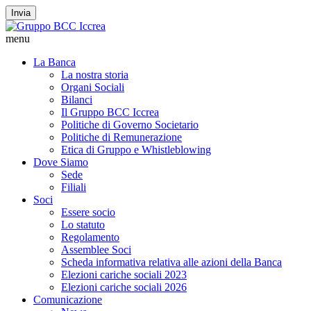
Invia
menu
La Banca
La nostra storia
Organi Sociali
Bilanci
Il Gruppo BCC Iccrea
Politiche di Governo Societario
Politiche di Remunerazione
Etica di Gruppo e Whistleblowing
Dove Siamo
Sede
Filiali
Soci
Essere socio
Lo statuto
Regolamento
Assemblee Soci
Scheda informativa relativa alle azioni della Banca
Elezioni cariche sociali 2023
Elezioni cariche sociali 2026
Comunicazione