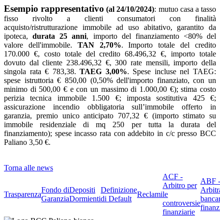
Esempio rappresentativo
(al 24/10/2024)
: mutuo casa a tasso
fisso rivolto a clienti consumatori con finalità
acquisto/ristrutturazione immobile ad uso abitativo, garantito da
ipoteca,
durata 25 anni
, importo del finanziamento <80% del
valore dell'immobile.
TAN 2,70%
. Importo totale del credito
170.000 €, costo totale del credito 68.496,32 €, importo totale
dovuto dal cliente 238.496,32 €, 300 rate mensili, importo della
singola rata € 783,38.
TAEG 3,00%
. Spese incluse nel TAEG:
spese istruttoria € 850,00 (0,50% dell'importo finanziato, con un
minimo di 500,00 € e con un massimo di 1.000,00 €); stima costo
perizia tecnica immobile 1.500 €; imposta sostitutiva 425 €;
assicurazione incendio obbligatoria sull’immobile offerto in
garanzia, premio unico anticipato 707,32 € (importo stimato su
immobile residenziale di mq 250 per tutta la durata del
finanziamento); spese incasso rata con addebito in c/c presso BCC
Paliano 3,50 €.
Torna alle news
ACF -
ABF 
Arbitro per
Fondo di
Depositi
Definizione
Arbitr
Trasparenza
Reclami
le
Garanzia
Dormienti
di Default
banca
controversie
finanz
finanziarie