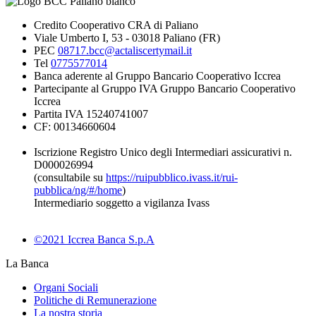
Credito Cooperativo CRA di Paliano
Viale Umberto I, 53 - 03018 Paliano (FR)
PEC
08717.bcc@actaliscertymail.it
Tel
0775577014
Banca aderente al Gruppo Bancario Cooperativo Iccrea
Partecipante al Gruppo IVA Gruppo Bancario Cooperativo
Iccrea
Partita IVA 15240741007
CF: 00134660604
Iscrizione Registro Unico degli Intermediari assicurativi n.
D000026994
(consultabile su
https://ruipubblico.ivass.it/rui-
pubblica/ng/#/home
)
Intermediario soggetto a vigilanza Ivass
©2021 Iccrea Banca S.p.A
La Banca
Organi Sociali
Politiche di Remunerazione
La nostra storia