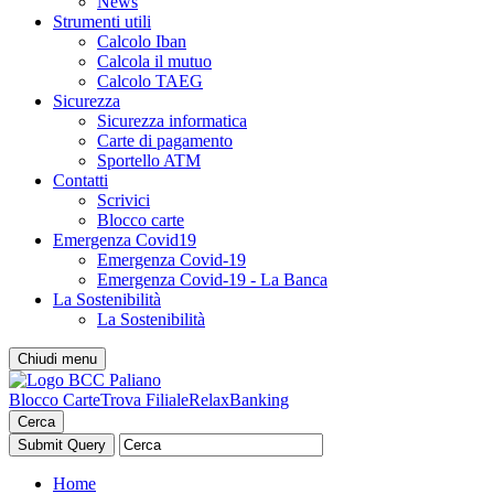
News
Strumenti utili
Calcolo Iban
Calcola il mutuo
Calcolo TAEG
Sicurezza
Sicurezza informatica
Carte di pagamento
Sportello ATM
Contatti
Scrivici
Blocco carte
Emergenza Covid19
Emergenza Covid-19
Emergenza Covid-19 - La Banca
La Sostenibilità
La Sostenibilità
Chiudi menu
Blocco Carte
Trova Filiale
RelaxBanking
Cerca
Home