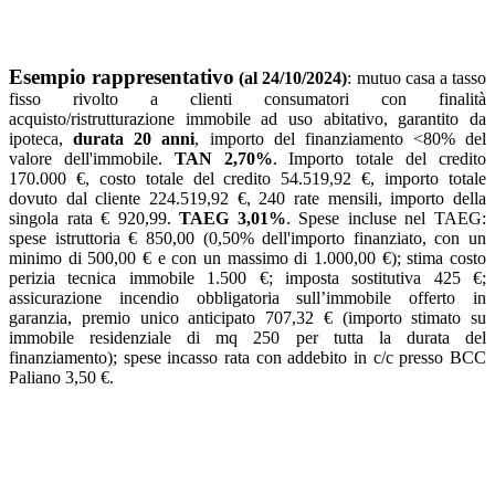
Esempio rappresentativo
(al 24/10/2024)
: mutuo casa a tasso
fisso rivolto a clienti consumatori con finalità
acquisto/ristrutturazione immobile ad uso abitativo, garantito da
ipoteca,
durata 20 anni
, importo del finanziamento <80% del
valore dell'immobile.
TAN 2,70%
. Importo totale del credito
170.000 €, costo totale del credito 54.519,92 €, importo totale
dovuto dal cliente 224.519,92 €, 240 rate mensili, importo della
singola rata € 920,99.
TAEG 3,01%
. Spese incluse nel TAEG:
spese istruttoria € 850,00 (0,50% dell'importo finanziato, con un
minimo di 500,00 € e con un massimo di 1.000,00 €); stima costo
perizia tecnica immobile 1.500 €; imposta sostitutiva 425 €;
assicurazione incendio obbligatoria sull’immobile offerto in
garanzia, premio unico anticipato 707,32 € (importo stimato su
immobile residenziale di mq 250 per tutta la durata del
finanziamento); spese incasso rata con addebito in c/c presso BCC
Paliano 3,50 €.