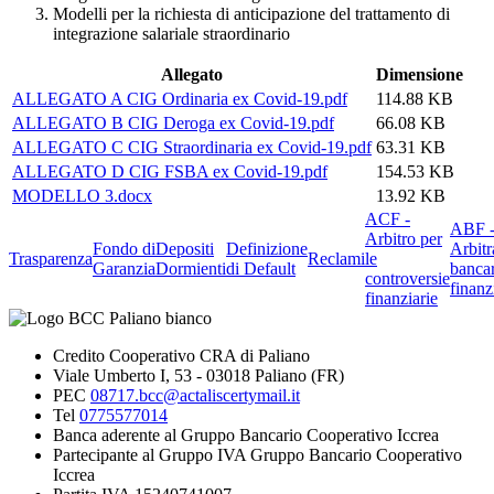
Modelli per la richiesta di anticipazione del trattamento di
integrazione salariale straordinario
Allegato
Dimensione
ALLEGATO A CIG Ordinaria ex Covid-19.pdf
114.88 KB
ALLEGATO B CIG Deroga ex Covid-19.pdf
66.08 KB
ALLEGATO C CIG Straordinaria ex Covid-19.pdf
63.31 KB
ALLEGATO D CIG FSBA ex Covid-19.pdf
154.53 KB
MODELLO 3.docx
13.92 KB
ACF -
ABF 
Arbitro per
Fondo di
Depositi
Definizione
Arbitr
Trasparenza
Reclami
le
Garanzia
Dormienti
di Default
banca
controversie
finanz
finanziarie
Credito Cooperativo CRA di Paliano
Viale Umberto I, 53 - 03018 Paliano (FR)
PEC
08717.bcc@actaliscertymail.it
Tel
0775577014
Banca aderente al Gruppo Bancario Cooperativo Iccrea
Partecipante al Gruppo IVA Gruppo Bancario Cooperativo
Iccrea