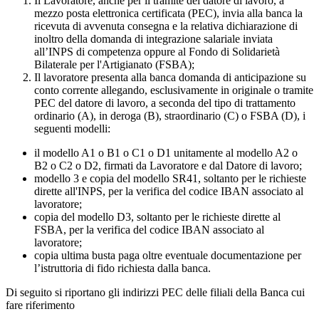
Il Lavoratore, anche per il tramite del datore di lavoro, a
mezzo posta elettronica certificata (PEC), invia alla banca la
ricevuta di avvenuta consegna e la relativa dichiarazione di
inoltro della domanda di integrazione salariale inviata
all’INPS di competenza oppure al Fondo di Solidarietà
Bilaterale per l'Artigianato (FSBA);
Il lavoratore presenta alla banca domanda di anticipazione su
conto corrente allegando, esclusivamente in originale o tramite
PEC del datore di lavoro, a seconda del tipo di trattamento
ordinario (A), in deroga (B), straordinario (C) o FSBA (D), i
seguenti modelli:
il modello A1 o B1 o C1 o D1 unitamente al modello A2 o
B2 o C2 o D2, firmati da Lavoratore e dal Datore di lavoro;
modello 3 e copia del modello SR41, soltanto per le richieste
dirette all'INPS, per la verifica del codice IBAN associato al
lavoratore;
copia del modello D3, soltanto per le richieste dirette al
FSBA, per la verifica del codice IBAN associato al
lavoratore;
copia ultima busta paga oltre eventuale documentazione per
l’istruttoria di fido richiesta dalla banca.
Di seguito si riportano gli indirizzi PEC delle filiali della Banca cui
fare riferimento