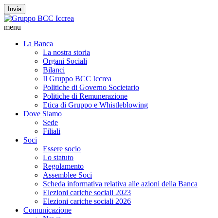
Invia
menu
La Banca
La nostra storia
Organi Sociali
Bilanci
Il Gruppo BCC Iccrea
Politiche di Governo Societario
Politiche di Remunerazione
Etica di Gruppo e Whistleblowing
Dove Siamo
Sede
Filiali
Soci
Essere socio
Lo statuto
Regolamento
Assemblee Soci
Scheda informativa relativa alle azioni della Banca
Elezioni cariche sociali 2023
Elezioni cariche sociali 2026
Comunicazione