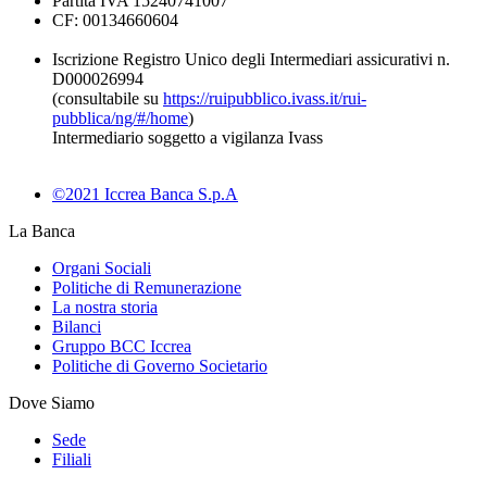
Partita IVA 15240741007
CF: 00134660604
Iscrizione Registro Unico degli Intermediari assicurativi n.
D000026994
(consultabile su
https://ruipubblico.ivass.it/rui-
pubblica/ng/#/home
)
Intermediario soggetto a vigilanza Ivass
©2021 Iccrea Banca S.p.A
La Banca
Organi Sociali
Politiche di Remunerazione
La nostra storia
Bilanci
Gruppo BCC Iccrea
Politiche di Governo Societario
Dove Siamo
Sede
Filiali