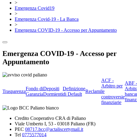
>
Emergenza Covid19
>
Emergenza Covid-19 - La Banca
>
Emergenza COVID-19 - Accesso per Appuntamento
Emergenza COVID-19 - Accesso per
Appuntamento
ACF -
ABF 
Arbitro per
Fondo di
Depositi
Definizione
Arbitr
Trasparenza
Reclami
le
Garanzia
Dormienti
di Default
banca
controversie
finanz
finanziarie
Credito Cooperativo CRA di Paliano
Viale Umberto I, 53 - 03018 Paliano (FR)
PEC
08717.bcc@actaliscertymail.it
Tel
0775577014