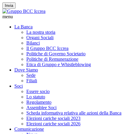
Invia
menu
La Banca
La nostra storia
Organi Sociali
Bilanci
Il Gruppo BCC Iccrea
Politiche di Governo Societario
Politiche di Remunerazione
Etica di Gruppo e Whistleblowing
Dove Siamo
Sede
Filiali
Soci
Essere socio
Lo statuto
Regolamento
Assemblee Soci
Scheda informativa relativa alle azioni della Banca
Elezioni cariche sociali 2023
Elezioni cariche sociali 2026
Comunicazione