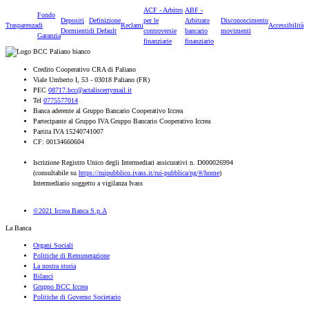
ACF - Arbitro
ABF -
Fondo
Depositi
Definizione
per le
Arbitrato
Disconoscimento
Trasparenza
di
Reclami
Accessibilità
Dormienti
di Default
controversie
bancario
movimenti
Garanzia
finanziarie
finanziario
Credito Cooperativo CRA di Paliano
Viale Umberto I, 53 - 03018 Paliano (FR)
PEC
08717.bcc@actaliscertymail.it
Tel
0775577014
Banca aderente al Gruppo Bancario Cooperativo Iccrea
Partecipante al Gruppo IVA Gruppo Bancario Cooperativo Iccrea
Partita IVA 15240741007
CF: 00134660604
Iscrizione Registro Unico degli Intermediari assicurativi n. D000026994
(consultabile su
https://ruipubblico.ivass.it/rui-pubblica/ng/#/home
)
Intermediario soggetto a vigilanza Ivass
©2021 Iccrea Banca S.p.A
La Banca
Organi Sociali
Politiche di Remunerazione
La nostra storia
Bilanci
Gruppo BCC Iccrea
Politiche di Governo Societario