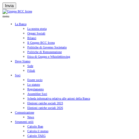
Invia
menu
La Banca
La nostra storia
Organi Sociali
Bilanci
Il Gruppo BCC Iccrea
Politiche di Governo Societario
Politiche di Remunerazione
Etica di Gruppo e Whistleblowing
Dove Siamo
Sede
Filiali
Soci
Essere socio
Lo statuto
Regolamento
Assemblee Soci
Scheda informativa relativa alle azioni della Banca
Elezioni cariche sociali 2023
Elezioni cariche sociali 2026
Comunicazione
News
Strumenti utili
Calcolo Iban
Calcola il mutuo
Calcolo TAEG