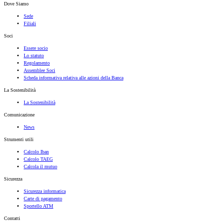
Dove Siamo
Sede
Filiali
Soci
Essere socio
Lo statuto
Regolamento
Assemblee Soci
Scheda informativa relativa alle azioni della Banca
La Sostenibilità
La Sostenibilità
Comunicazione
News
Strumenti utili
Calcolo Iban
Calcolo TAEG
Calcola il mutuo
Sicurezza
Sicurezza informatica
Carte di pagamento
Sportello ATM
Contatti