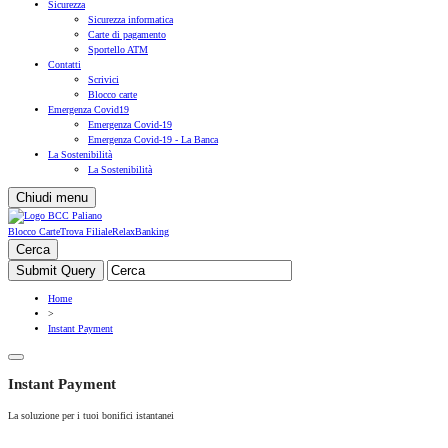
Sicurezza
Sicurezza informatica
Carte di pagamento
Sportello ATM
Contatti
Scrivici
Blocco carte
Emergenza Covid19
Emergenza Covid-19
Emergenza Covid-19 - La Banca
La Sostenibilità
La Sostenibilità
Chiudi menu
Blocco Carte
Trova Filiale
RelaxBanking
Cerca
Home
>
Instant Payment
Instant Payment
La soluzione per i tuoi bonifici istantanei