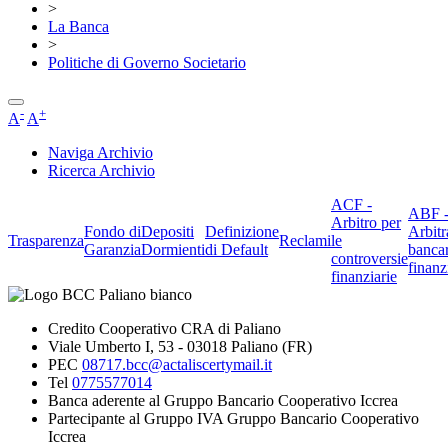
>
La Banca
>
Politiche di Governo Societario
-
+
A
A
Naviga Archivio
Ricerca Archivio
ACF -
ABF 
Arbitro per
Fondo di
Depositi
Definizione
Arbitr
Trasparenza
Reclami
le
Garanzia
Dormienti
di Default
banca
controversie
finanz
finanziarie
Credito Cooperativo CRA di Paliano
Viale Umberto I, 53 - 03018 Paliano (FR)
PEC
08717.bcc@actaliscertymail.it
Tel
0775577014
Banca aderente al Gruppo Bancario Cooperativo Iccrea
Partecipante al Gruppo IVA Gruppo Bancario Cooperativo
Iccrea