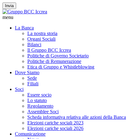
Invia
menu
La Banca
La nostra storia
Organi Sociali
Bilanci
Il Gruppo BCC Iccrea
Politiche di Governo Societario
Politiche di Remunerazione
Etica di Gruppo e Whistleblowing
Dove Siamo
Sede
Filiali
Soci
Essere socio
Lo statuto
Regolamento
Assemblee Soci
Scheda informativa relativa alle azioni della Banca
Elezioni cariche sociali 2023
Elezioni cariche sociali 2026
Comunicazione